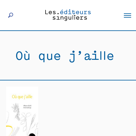
À propos
Où que j’aille
Éditeurs
Livres
Actualités
Rencontres