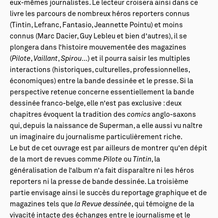
eux-mêmes journalistes. Le lecteur croisera ainsi dans ce
livre les parcours de nombreux héros reporters connus
(Tintin, Lefranc, Fantasio, Jeannette Pointu) et moins
connus (Marc Dacier, Guy Lebleu et bien d’autres), il se
plongera dans l’histoire mouvementée des magazines
(
Pilote
,
Vaillant
,
Spirou
…) et il pourra saisir les multiples
interactions (historiques, culturelles, professionnelles,
économiques) entre la bande dessinée et le presse. Si la
perspective retenue concerne essentiellement la bande
dessinée franco-belge, elle n’est pas exclusive : deux
chapitres évoquent la tradition des
comics
anglo-saxons
qui, depuis la naissance de Superman, a elle aussi vu naître
un imaginaire du journalisme particulièrement riche.
Le but de cet ouvrage est par ailleurs de montrer qu’en dépit
de la mort de revues comme
Pilote
ou
Tintin
, la
généralisation de l’album n’a fait disparaître ni les héros
reporters ni la presse de bande dessinée. La troisième
partie envisage ainsi le succès du reportage graphique et de
magazines tels que
la Revue dessinée
, qui témoigne de la
vivacité intacte des échanges entre le journalisme et le