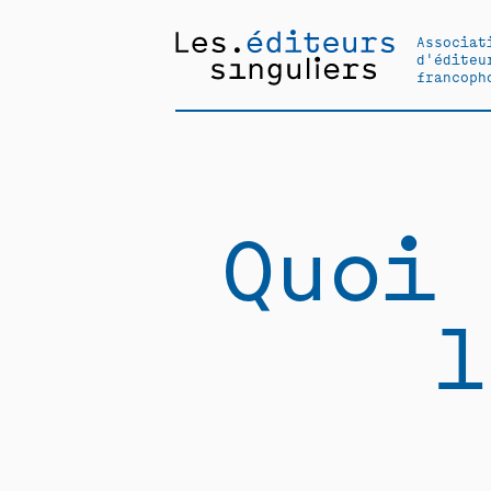
Associat
d'éditeu
francoph
Quoi 
l