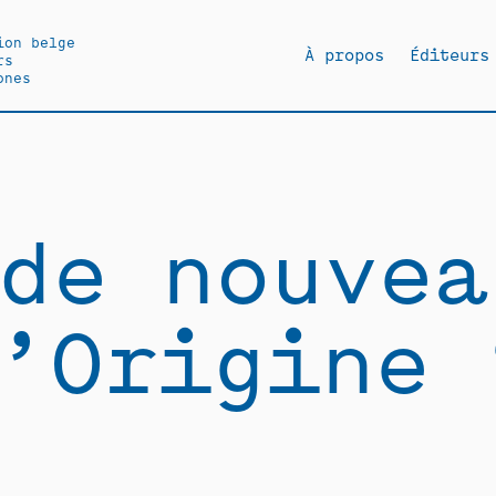
ion belge
À propos
Éditeurs
rs
ones
de nouvea
’Origine 