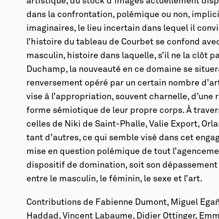
artistique, du stock d’images actuellement disp
dans la confrontation, polémique ou non, implic
imaginaires, le lieu incertain dans lequel il conv
l’histoire du tableau de Courbet se confond ave
masculin, histoire dans laquelle, s’il ne la clôt 
Duchamp, la nouveauté en ce domaine se situera
renversement opéré par un certain nombre d’a
vise à l’appropriation, souvent charnelle, d’une
forme sémiotique de leur propre corps. À trave
celles de Niki de Saint-Phalle, Valie Export, Or
tant d’autres, ce qui semble visé dans cet enga
mise en question polémique de tout l’agencem
dispositif de domination, soit son dépassement 
entre le masculin, le féminin, le sexe et l’art.
Contributions de Fabienne Dumont, Miguel Egañ
Haddad, Vincent Labaume, Didier Ottinger, Emm