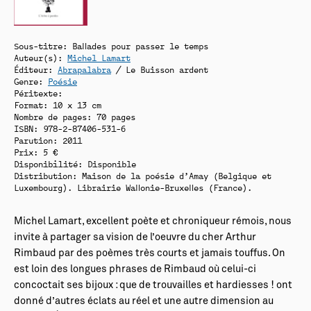
Sous-titre: Ballades pour passer le temps
Auteur(s):
Michel Lamart
Éditeur:
Abrapalabra
/ Le Buisson ardent
Genre:
Poésie
Péritexte:
Format: 10 x 13 cm
Nombre de pages: 70 pages
ISBN: 978-2-87406-531-6
Parution: 2011
Prix: 5 €
Disponibilité:
Disponible
Distribution: Maison de la poésie d’Amay (Belgique et
Luxembourg). Librairie Wallonie-Bruxelles (France).
Michel Lamart, excellent poète et chroniqueur rémois, nous
invite à partager sa vision de l’oeuvre du cher Arthur
Rimbaud par des poèmes très courts et jamais touffus. On
est loin des longues phrases de Rimbaud où celui-ci
concoctait ses bijoux : que de trouvailles et hardiesses ! ont
donné d’autres éclats au réel et une autre dimension au