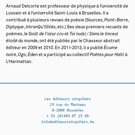
Arnaud Delcorte est professeur de physique à l’université de
Louvain et à l’université Saint-Louis à Bruxelles. Il a
contribué à plusieurs revues de poésie (
Sources
,
Point-Barre
,
Diptyque
,
IntranQu’îllités
, etc.) Ses deux premiers recueils de
poèmes,
le Goût de l’azur cru
et
Toi nu(e) / Dans le linceul
étoilé du monde
, ont été publiés par le Chasseur abstrait
éditeur en 2009 et 2010. En 2011-2013, il a publié
Écume
noire
,
Ogo
,
Éden
et a participé au collectif
Poètes pour Haïti
à
L’Harmattan.
Les éditeurs singuliers
19 rue du Marteau
B-1000 Bruxelles
+ 32 (0)489 87 23 58
info@editeurssinguliers.be