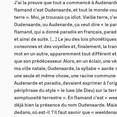
J’ai la preuve que tout a commencé à Audenarde
flamand c’est Oudenaarde, et tout le monde vous 
terre ». Moi, je trouvais ça idiot. Vieille terre, c’
Oudenaarde, ou Audenarde, ça veut dire « le para
flamand, qui a donné paradis en français, paradi
et ainsi de suite. […] Le jeu des lois phonétiques
consonnes et des voyelles et, finalement, la tra
mot en un autre, apparemment tout différent e
que son prédécesseur. Alors, en un éclair, une v
ma ville natale, Oudenaarde, la syllabe « aarde »
une seule et même chose, une racine commune 
Audenarde et paradis, devaient exprimer à l’ori
périphrase du style « le luxe (de Dieu) sur la terr
somptuosité terrestre ». En flamand c’est « we
déjà bien la présence du nom Oudenaarde. Mais l
dedans, où est-il ? Il faut savoir que « weelden