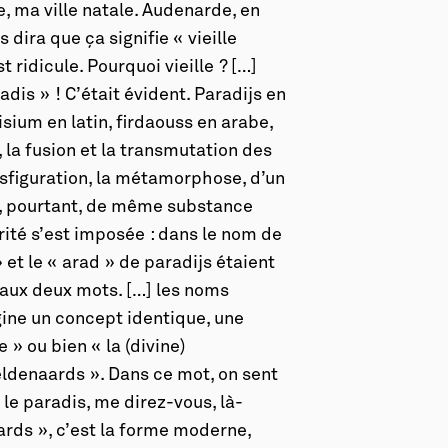
, ma ville natale. Audenarde, en
dira que ça signifie « vieille
est ridicule. Pourquoi vieille ? […]
dis » ! C’était évident. Paradijs en
sium en latin, firdaouss en arabe,
, la fusion et la transmutation des
nsfiguration, la métamorphose, d’un
t, pourtant, de même substance
érité s’est imposée : dans le nom de
 et le « arad » de paradijs étaient
aux deux mots. […] les noms
gine un concept identique, une
e » ou bien « la (divine)
eldenaards ». Dans ce mot, on sent
e paradis, me direz-vous, là-
aards », c’est la forme moderne,