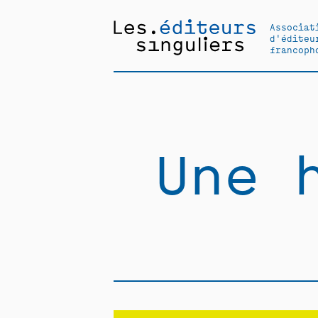
Associat
d'éditeu
francoph
Une 