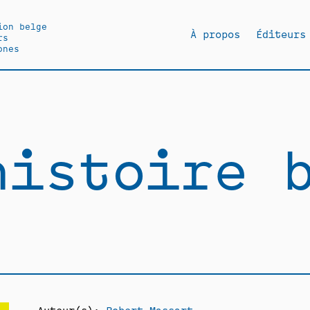
ion belge
À propos
Éditeurs
rs
ones
histoire 
Auteur(s):
Robert Massart