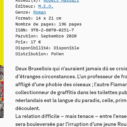
Éditeur:
M.E.O.
Genre:
Roman
Format: 14 x 21 cm
Nombre de pages: 196 pages
ISBN: 978-2-8070-0251-7
Parution: Septembre 2020
Prix: 17 €
Disponibilité:
Disponible
Distribution: Pollen
Deux Bruxellois qui n’auraient jamais dû se croi
d’étranges circonstances. L’un professeur de fran
affligé d’une phobie des oiseaux ; l’autre Flaman
collectionneur de graffitis dans les toilettes pu
néerlandais est la langue du paradis, celle, prim
découlent.
La relation difficile – mais tenace – entre l’ens
sera bouleversée par l’irruption d’une jeune Ro