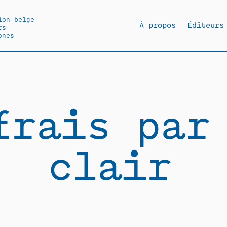
ion belge
À propos
Éditeurs
rs
ones
frais par
clair