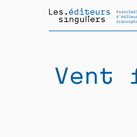
Associat
d'éditeu
francoph
Vent 