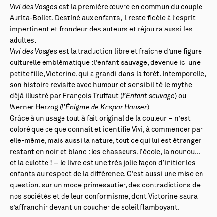
Vivi des Vosges
est la première œuvre en commun du couple
Aurita-Boilet. Destiné aux enfants, il reste fidèle à l’esprit
impertinent et frondeur des auteurs et réjouira aussi les
adultes.
Vivi des Vosges
est la traduction libre et fraîche d’une figure
culturelle emblématique : l’enfant sauvage, devenue ici une
petite fille, Victorine, qui a grandi dans la forêt. Intemporelle,
son histoire revisite avec humour et sensibilité le mythe
déjà illustré par François Truffaut (
l’Enfant sauvage
) ou
Werner Herzog (
l’Énigme de Kaspar Hauser
).
Grâce à un usage tout à fait original de la couleur – n’est
coloré que ce que connaît et identifie Vivi, à commencer par
elle-même, mais aussi la nature, tout ce qui lui est étranger
restant en noir et blanc : les chasseurs, l’école, la nounou…
et la culotte ! – le livre est une très jolie façon d’initier les
enfants au respect de la différence. C’est aussi une mise en
question, sur un mode primesautier, des contradictions de
nos sociétés et de leur conformisme, dont Victorine saura
s’affranchir devant un coucher de soleil flamboyant.