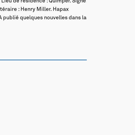
 Lieu de résidence : Quimper. Signe
ittéraire : Henry Miller. Hapax
 A publié quelques nouvelles dans la