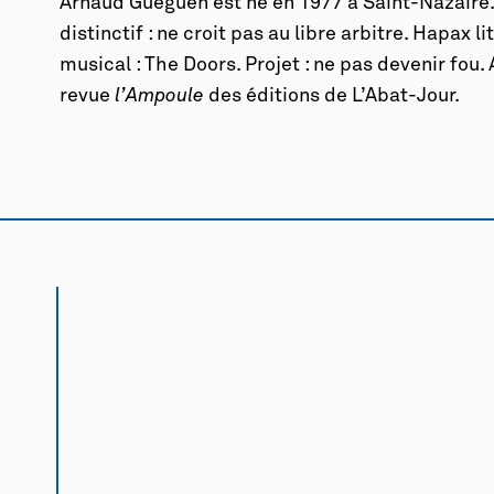
Arnaud Guéguen est né en 1977 à Saint-Nazaire.
distinctif : ne croit pas au libre arbitre. Hapax l
musical : The Doors. Projet : ne pas devenir fou.
revue
l’Ampoule
des éditions de L’Abat-Jour.