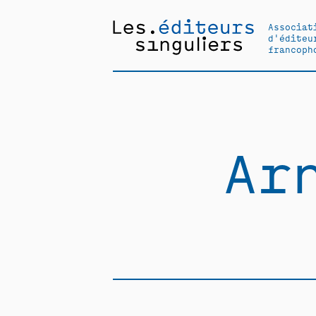
Associat
d'éditeu
francoph
Ar