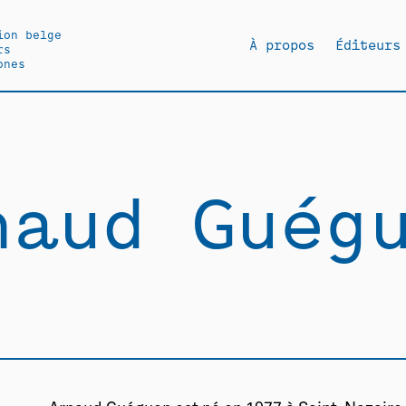
ion belge
À propos
Éditeurs
rs
ones
naud Guég