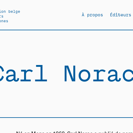
ion belge
À propos
Éditeurs
rs
ones
Carl Nora