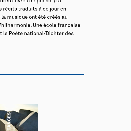
reux livres de poésie (La
 récits traduits à ce jour en
 la musique ont été créés au
 Philharmonie. Une école française
st le Poète national/Dichter des