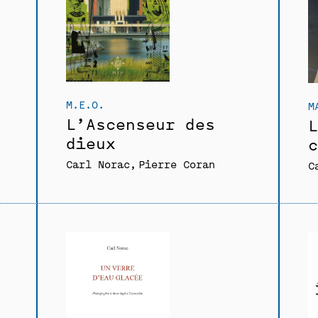
M.E.O.
M
L’Ascenseur des
L
dieux
c
Carl Norac
Pierre Coran
C