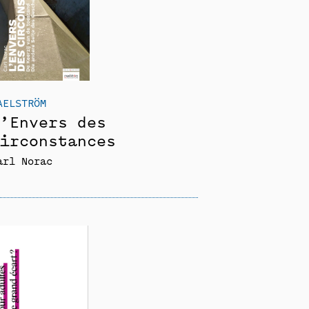
AELSTRÖM
’Envers des
irconstances
arl Norac