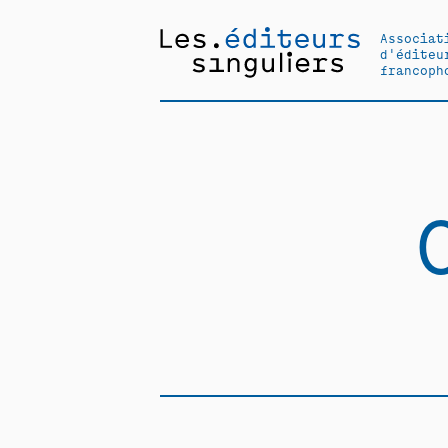
Associat
d'éditeu
francoph