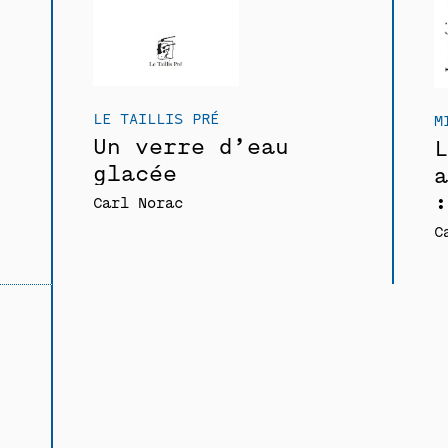
LE TAILLIS PRÉ
M
Un verre d’eau
L
glacée
a
:
Carl Norac
C