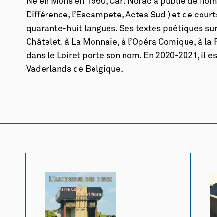
Né en Mons en 1960, Carl Norac a publié de nomb
Diﬀérence, l’Escampete, Actes Sud ) et de courts
quarante-huit langues. Ses textes poétiques sur
Châtelet, à La Monnaie, à l’Opéra Comique, à la
dans le Loiret porte son nom. En 2020-2021, il e
Vaderlands de Belgique.