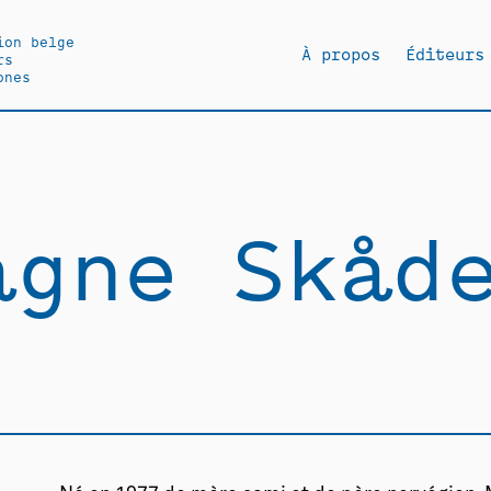
ion belge
À propos
Éditeurs
rs
ones
agne Skåd