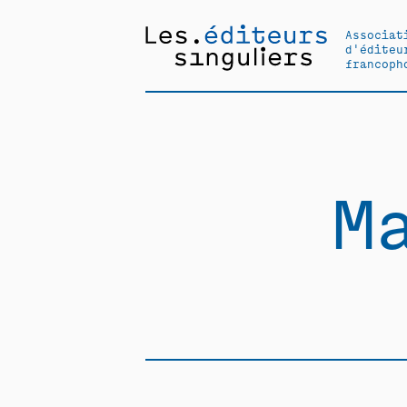
Associat
d'éditeu
francoph
M