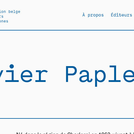
ion belge
À propos
Éditeurs
rs
ones
ivier Papl