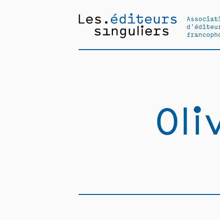
Associat
d'éditeu
francoph
Ol