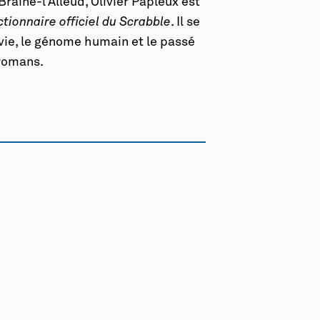
Braine-l’Alleud, Olivier Papleux est
ctionnaire officiel du Scrabble
. Il se
 vie, le génome humain et le passé
 romans.