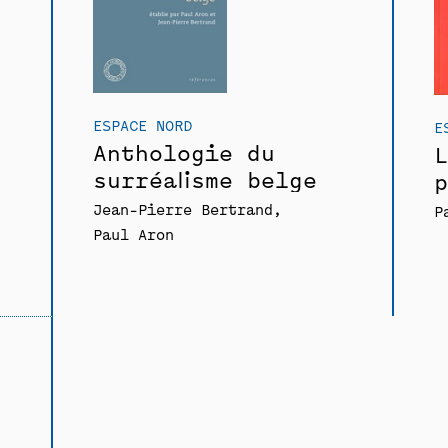
ESPACE NORD
E
Anthologie du
L
surréalisme belge
p
Jean-Pierre Bertrand
P
Paul Aron