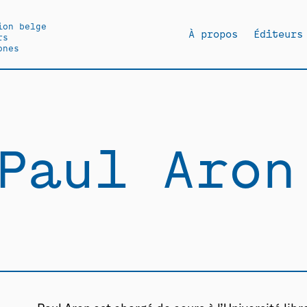
ion belge
À propos
Éditeurs
rs
ones
Paul Aron