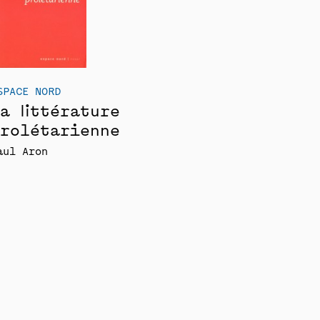
SPACE NORD
a littérature
rolétarienne
aul Aron