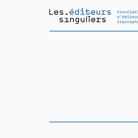
Associat
d'éditeu
francoph