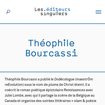
À propos
Théophile
Éditeurs
Bourcassi
Livres
Actualités
Théophile Bourcassi a publié
le Dodécalogue
(maestrÖm
reEvolution) sous le nom de plume de Christ éteint. Il a
Rencontres
coécrit le roman poétique épistolaire
Renaissances
avec
Julie Lombe, avec qui il partage la scène de la Belgique au
Canada et organise des soirées littéraires « slam & poésie