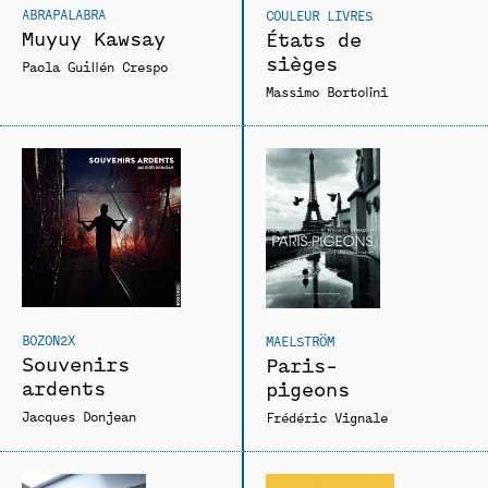
ABRAPALABRA
COULEUR LIVRES
Muyuy Kawsay
États de
sièges
Paola Guillén Crespo
Massimo Bortolini
BOZON2X
MAELSTRÖM
Souvenirs
Paris-
ardents
pigeons
Jacques Donjean
Frédéric Vignale