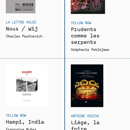
LA LETTRE VOLÉE
YELLOW NOW
Nous / Wij
Prudents
comme les
Charles Paulicevich
serpents
Stéphanie Petitjean
YELLOW NOW
ANTOINE DEGIVE
Hampi, India
Liège, la
foire
Françoise Nuñez