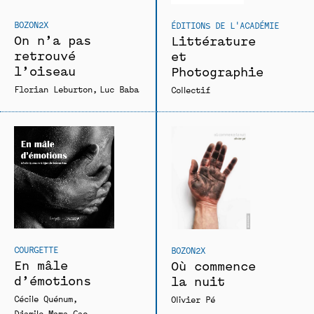
BOZON2X
ÉDITIONS DE L'ACADÉMIE
On n’a pas
Littérature
retrouvé
et
l’oiseau
Photographie
Florian Leburton
Luc Baba
Collectif
COURGETTE
BOZON2X
En mâle
Où commence
d’émotions
la nuit
Cécile Quénum
Olivier Pé
Djamile Mama Gao