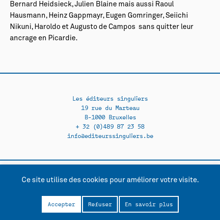
Bernard Heidsieck, Julien Blaine mais aussi Raoul
Hausmann, Heinz Gappmayr, Eugen Gomringer, Seiichi
Nikuni, Haroldo et Augusto de Campos sans quitter leur
ancrage en Picardie.
Les éditeurs singuliers
19 rue du Marteau
B-1000 Bruxelles
+ 32 (0)489 87 23 58
info@editeurssinguliers.be
Ce site utilise des cookies pour améliorer votre visite.
Facebook →
Instagram →
Contact
Politique de confidentialité
Accepter
Refuser
En savoir plus