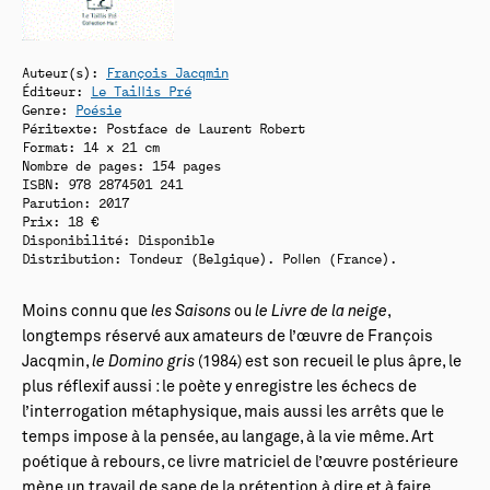
Auteur(s):
François Jacqmin
Éditeur:
Le Taillis Pré
Genre:
Poésie
Péritexte: Postface de Laurent Robert
Format: 14 x 21 cm
Nombre de pages: 154 pages
ISBN: 978 2874501 241
Parution: 2017
Prix: 18 €
Disponibilité:
Disponible
Distribution: Tondeur (Belgique). Pollen (France).
Moins connu que
les Saisons
ou
le Livre de la neige
,
longtemps réservé aux amateurs de l’œuvre de François
Jacqmin,
le Domino gris
(1984) est son recueil le plus âpre, le
plus réflexif aussi : le poète y enregistre les échecs de
l’interrogation métaphysique, mais aussi les arrêts que le
temps impose à la pensée, au langage, à la vie même. Art
poétique à rebours, ce livre matriciel de l’œuvre postérieure
mène un travail de sape de la prétention à dire et à faire