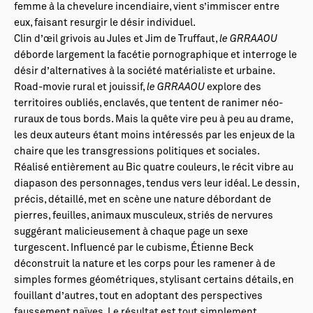
femme à la chevelure incendiaire, vient s’immiscer entre
eux, faisant resurgir le désir individuel.
Clin d’œil grivois au Jules et Jim de Truffaut,
le GRRAAOU
déborde largement la facétie pornographique et interroge le
désir d’alternatives à la société matérialiste et urbaine.
Road-movie rural et jouissif,
le GRRAAOU
explore des
territoires oubliés, enclavés, que tentent de ranimer néo-
ruraux de tous bords. Mais la quête vire peu à peu au drame,
les deux auteurs étant moins intéressés par les enjeux de la
chaire que les transgressions politiques et sociales.
Réalisé entièrement au Bic quatre couleurs, le récit vibre au
diapason des personnages, tendus vers leur idéal. Le dessin,
précis, détaillé, met en scène une nature débordant de
pierres, feuilles, animaux musculeux, striés de nervures
suggérant malicieusement à chaque page un sexe
turgescent. Influencé par le cubisme, Étienne Beck
déconstruit la nature et les corps pour les ramener à de
simples formes géométriques, stylisant certains détails, en
fouillant d’autres, tout en adoptant des perspectives
faussement naïves. Le résultat est tout simplement