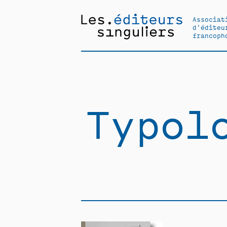
Associat
d'éditeu
francoph
Typol