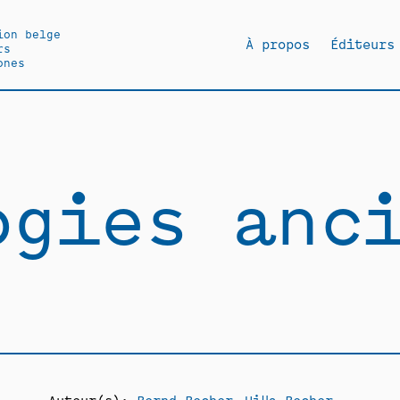
ion belge
À propos
Éditeurs
rs
ones
ogies anc
Auteur(s):
Bernd Becher
Hilla Becher