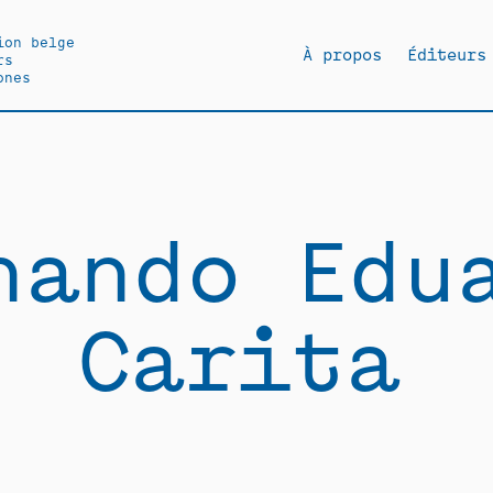
ion belge
À propos
Éditeurs
rs
ones
nando Edu
Carita