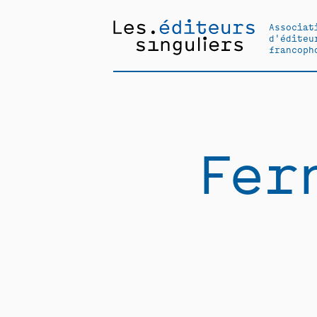
Associat
d'éditeu
francoph
Fer