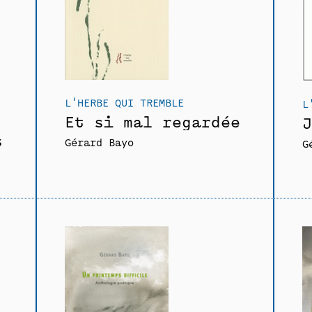
L'HERBE QUI TREMBLE
L
Et si mal regardée
J
s
Gérard Bayo
G