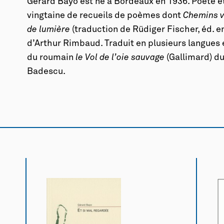
Gérard Bayo est né à Bordeaux en 1936. Poète et 
vingtaine de recueils de poèmes dont
Chemins v
de lumière
(traduction de Rüdiger Fischer, éd. en
d’Arthur Rimbaud. Traduit en plusieurs langues 
du roumain
le Vol de l’oie sauvage
(Gallimard) du
Badescu.