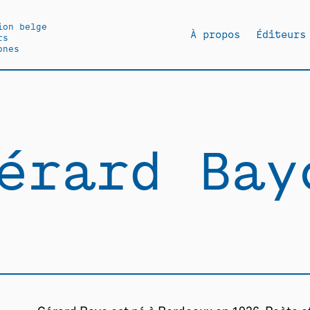
ion belge
À propos
Éditeurs
rs
ones
érard Bay