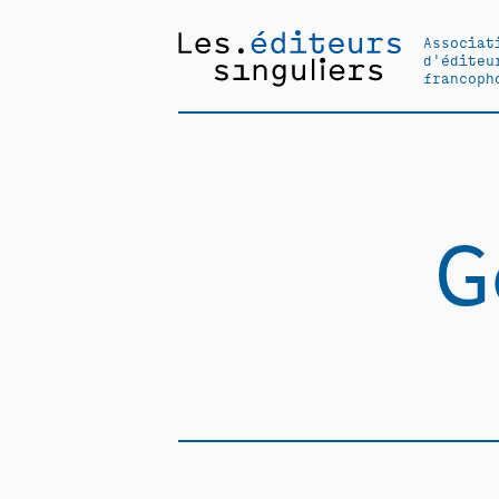
Associat
d'éditeu
francoph
G