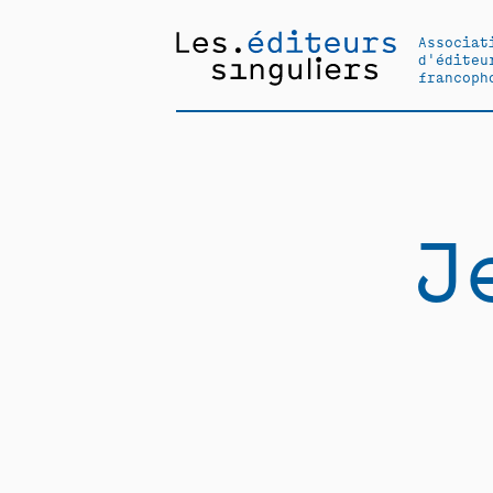
Associat
d'éditeu
francoph
J