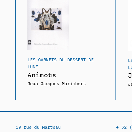
LES CARNETS DU DESSERT DE
L
LUNE
L
Animots
J
Jean-Jacques Marimbert
J
19 rue du Marteau
+ 32 (