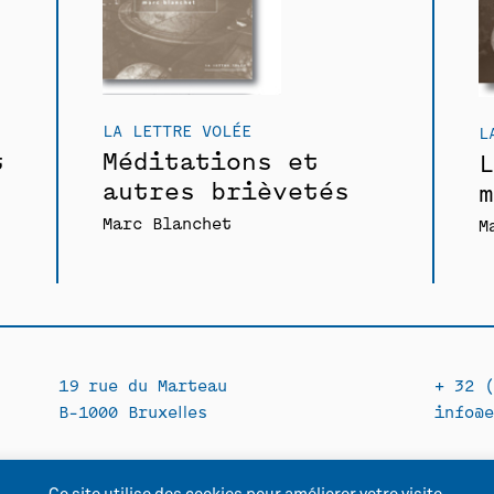
LA LETTRE VOLÉE
L
t
Méditations et
L
autres brièvetés
m
Marc Blanchet
M
19 rue du Marteau
+ 32 (
B-1000 Bruxelles
info@e