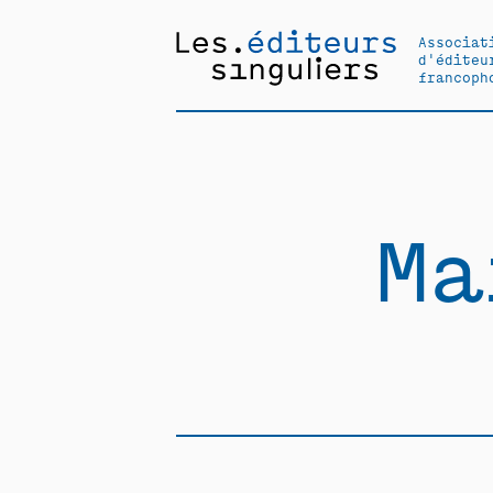
Associat
d'éditeu
francoph
Ma