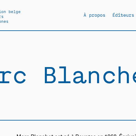
ion belge
À propos
Éditeurs
rs
ones
rc Blanch