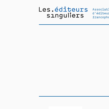
Associat
d'éditeu
francoph