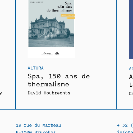
ALTURA
A
Spa, 150 ans de
A
thermalisme
t
y
David Houbrechts
C
19 rue du Marteau
+ 32 (
B-1000 Bruxelles
info@e