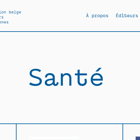
ion belge
À propos
Éditeurs
rs
ones
Santé