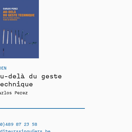
DEN
u-delà du geste
echnique
arlos Perez
0)489 87 23 58
diteurssinguliers.be