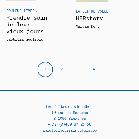
COULEUR LIVRES
LA LETTRE VOLÉE
Prendre soin
HERstory
de leurs
Maryam Kolly
vieux jours
Laetitia Godfroid
1
2
…
4
Les éditeurs singuliers
19 rue du Marteau
B-1000 Bruxelles
+ 32 (0)489 87 23 58
info@editeurssinguliers.be