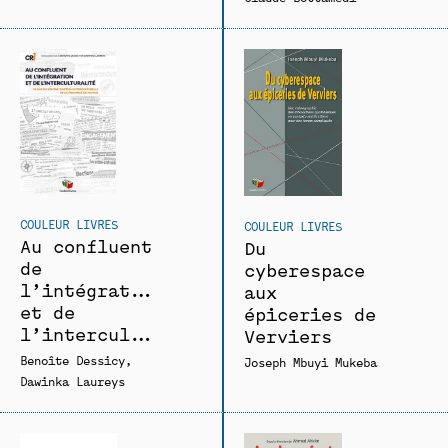
COULEUR LIVRES
COULEUR LIVRES
Au confluent
Du
de
cyberespace
l’intégration
aux
et de
épiceries de
l’interculturalité
Verviers
Benoîte Dessicy
Joseph Mbuyi Mukeba
Dawinka Laureys