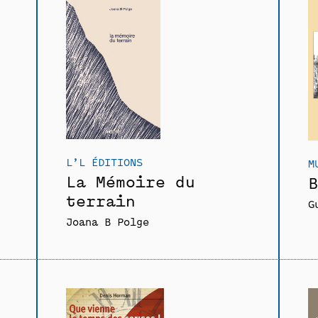
L’L ÉDITIONS
M
La Mémoire du
B
terrain
G
Joana B Polge