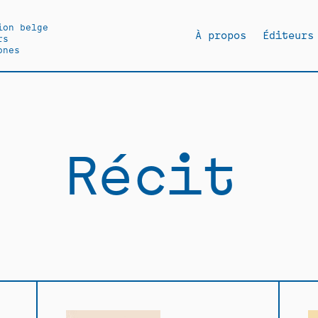
ion belge
À propos
Éditeurs
rs
ones
Récit