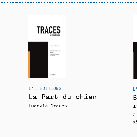
L’L ÉDITIONS
L
La Part du chien
B
r
Ludovic Drouet
J
M