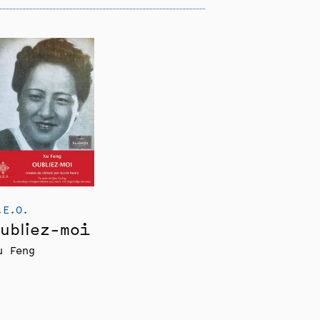
.E.O.
ubliez-moi
u Feng