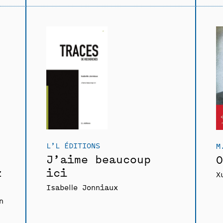
L’L ÉDITIONS
M
J’aime beaucoup
O
z
ici
X
Isabelle Jonniaux
n