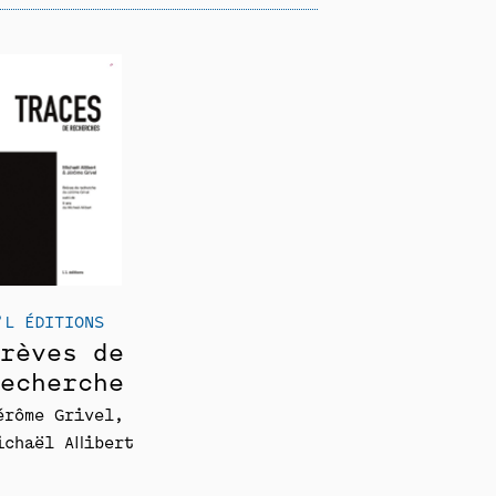
’L ÉDITIONS
rèves de
echerche
érôme Grivel
ichaël Allibert