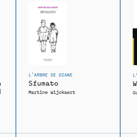
L'ARBRE DE DIANE
L
h
Sfumato
W
l
Martine Wijckaert
G