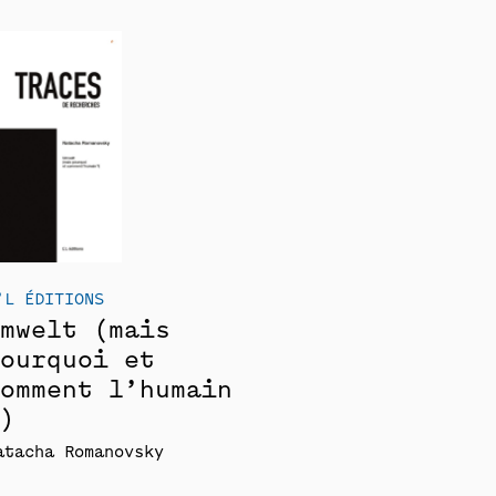
’L ÉDITIONS
mwelt (mais
ourquoi et
omment l’humain
)
atacha Romanovsky