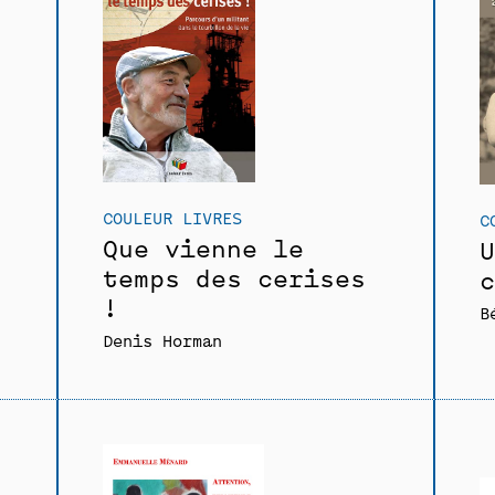
COULEUR LIVRES
C
Que vienne le
U
temps des cerises
c
!
B
Denis Horman