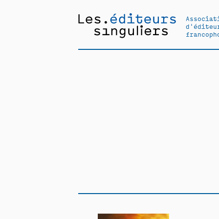
Associat
d'éditeu
francoph