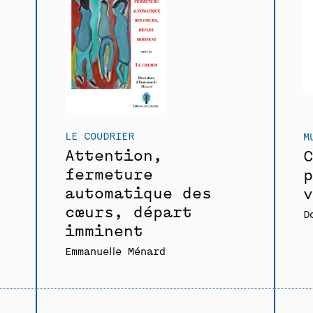
LE COUDRIER
M
Attention,
C
fermeture
p
automatique des
v
cœurs, départ
D
imminent
Emmanuelle Ménard