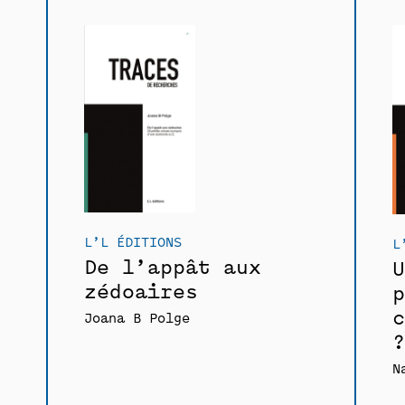
L’L ÉDITIONS
L
De l’appât aux
U
zédoaires
p
c
Joana B Polge
?
N